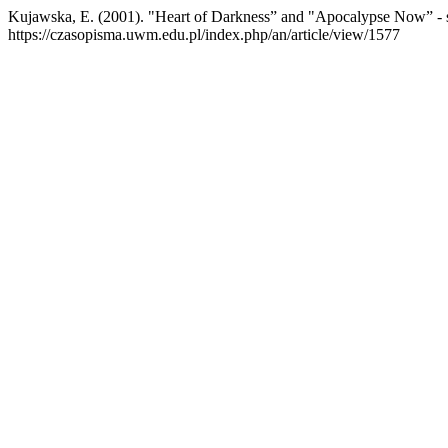
Kujawska, E. (2001). "Heart of Darkness” and "Apocalypse Now” - 
https://czasopisma.uwm.edu.pl/index.php/an/article/view/1577