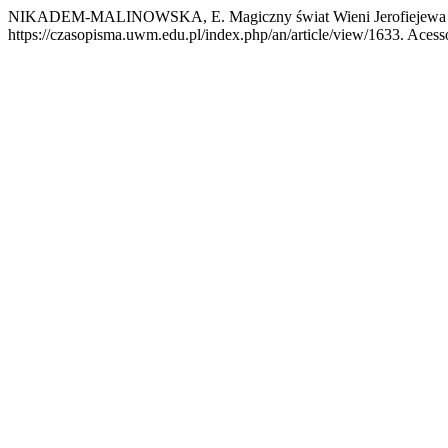
NIKADEM-MALINOWSKA, E. Magiczny świat Wieni Jerofiejewa (na
https://czasopisma.uwm.edu.pl/index.php/an/article/view/1633. Acesso