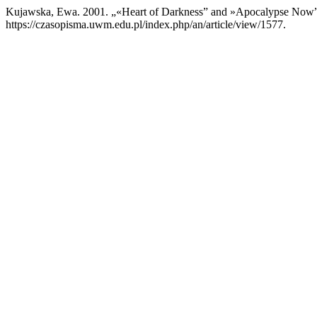
Kujawska, Ewa. 2001. „«Heart of Darkness” and »Apocalypse Now”
https://czasopisma.uwm.edu.pl/index.php/an/article/view/1577.