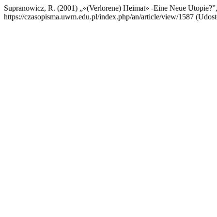
Supranowicz, R. (2001) „«(Verlorene) Heimat» -Eine Neue Utopie?”
https://czasopisma.uwm.edu.pl/index.php/an/article/view/1587 (Udost