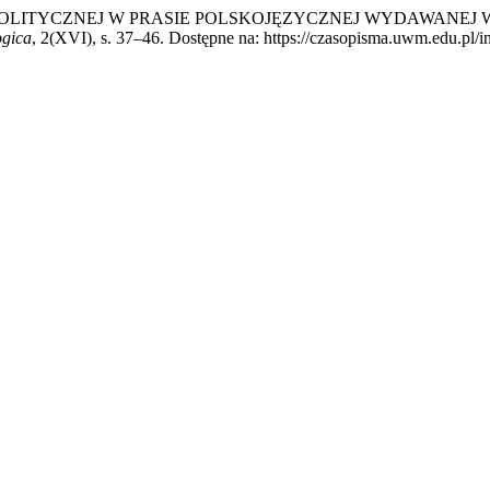
NDY POLITYCZNEJ W PRASIE POLSKOJĘZYCZNEJ WYDAWANE
ogica
, 2(XVI), s. 37–46. Dostępne na: https://czasopisma.uwm.edu.pl/i