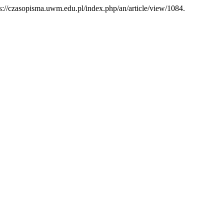
ttps://czasopisma.uwm.edu.pl/index.php/an/article/view/1084.