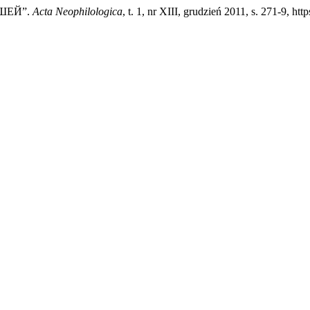
ЬШЕЙ”.
Acta Neophilologica
, t. 1, nr XIII, grudzień 2011, s. 271-9, h