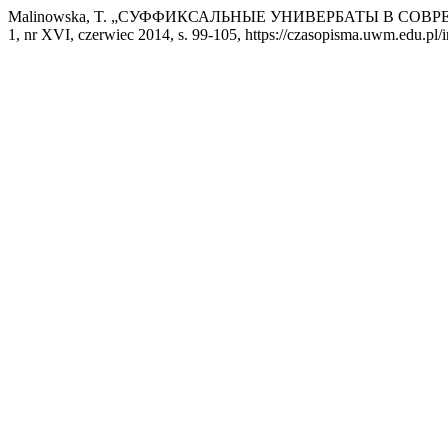
Malinowska, T. „СУФФИКСАЛЬНЫЕ УНИВЕРБАТЫ В С
1, nr XVI, czerwiec 2014, s. 99-105, https://czasopisma.uwm.edu.pl/i