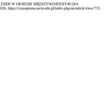
 W ZSRR W OKRESIE MIĘDZYWOJENNYM (NA
026. https://czasopisma.uwm.edu.pl/index.php/an/article/view/773.