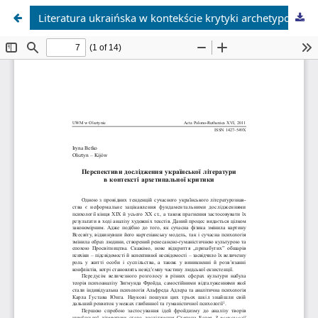
Literatura ukraińska w kontekście krytyki archetypowej: perspektywy badawcze