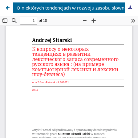
О niektórych tendencjach w rozwoju zasobu słownego współczesnego języka rosyjskiego (na przykładzie leksyki komputerowej i leksyki show-biznesuj