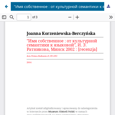
"Имя собственное : от культурной семантики к языковой", И. Э. Ратникова, Минск 2002