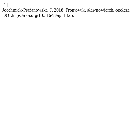
[1]
Joachmiak-Prażanowska, J. 2018. Frontowik, gławnowierch, opołczen
DOI:https://doi.org/10.31648/apr.1325.