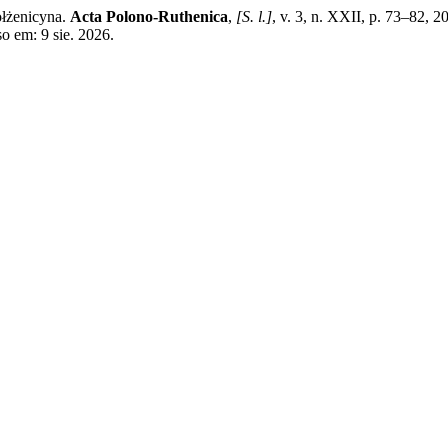
łżenicyna.
Acta Polono-Ruthenica
,
[S. l.]
, v. 3, n. XXII, p. 73–82, 
o em: 9 sie. 2026.