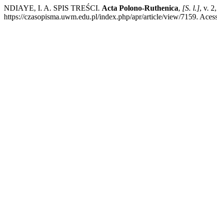
NDIAYE, I. A. SPIS TREŚCI.
Acta Polono-Ruthenica
,
[S. l.]
, v. 
https://czasopisma.uwm.edu.pl/index.php/apr/article/view/7159. Acess