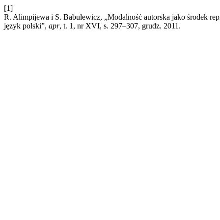
[1]
R. Alimpijewa i S. Babulewicz, „Modalność autorska jako środek repr
język polski”,
apr
, t. 1, nr XVI, s. 297–307, grudz. 2011.