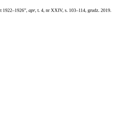
lat 1922–1926”,
apr
, t. 4, nr XXIV, s. 103–114, grudz. 2019.