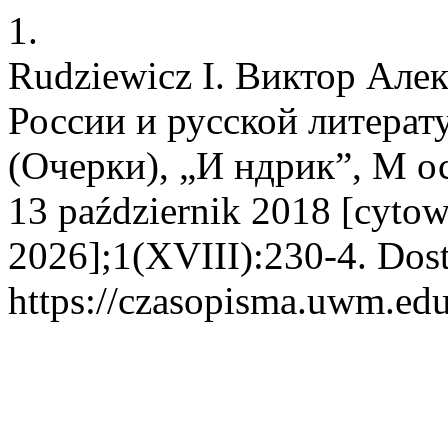
1.
Rudziewicz I. Виктор Але
России и русской литера
(Очерки), „И ндрик”, М оск
13 październik 2018 [cytow
2026];1(XVIII):230-4. Dost
https://czasopisma.uwm.edu