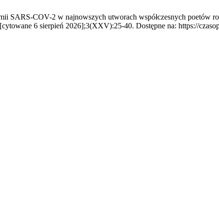
mii SARS-COV-2 w najnowszych utworach współczesnych poetów rosyjs
0 [cytowane 6 sierpień 2026];3(XXV):25-40. Dostępne na: https://czaso