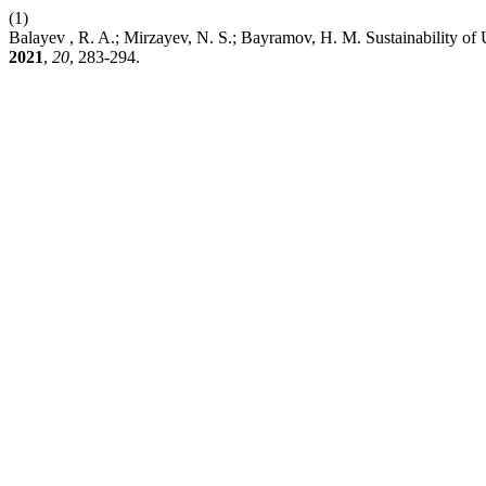
(1)
Balayev​ , R. A.; Mirzayev, N. S.; Bayramov, H. M. Sustainability of
2021
,
20
, 283-294.