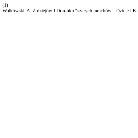
(1)
Wałkówski, A. Z dziejów I Dorobku "szarych mnichów". Dzieje I Ku