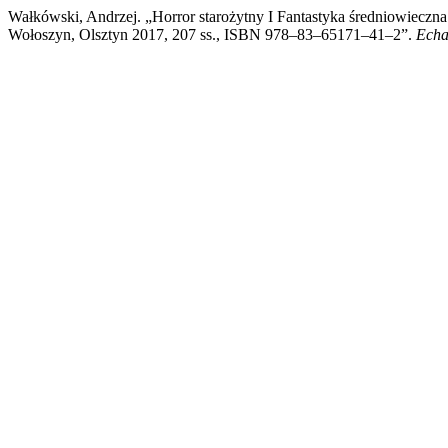
Wałkówski, Andrzej. „Horror starożytny I Fantastyka średniowieczn
Wołoszyn, Olsztyn 2017, 207 ss., ISBN 978–83–65171–41–2”.
Echa