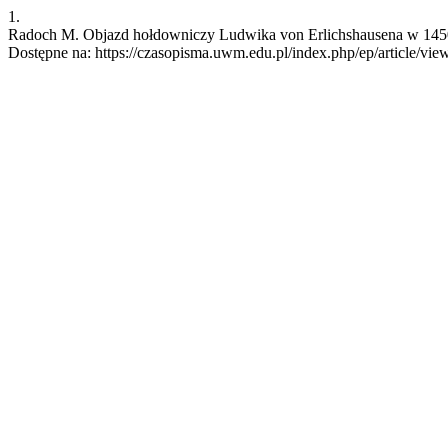
1.
Radoch M. Objazd hołdowniczy Ludwika von Erlichshausena w 1450 i 
Dostępne na: https://czasopisma.uwm.edu.pl/index.php/ep/article/vie