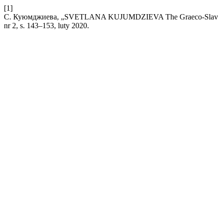
[1]
С. Куюмджиева, „SVETLANA KUJUMDZIEVA The Graeco-Slavic conta
nr 2, s. 143–153, luty 2020.