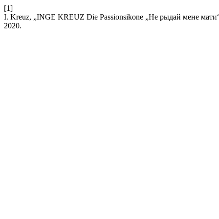
[1]
I. Kreuz, „INGE KREUZ Die Passionsikone „Не рыдай мене мати“ 
2020.