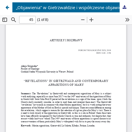
„Objawienia” w Gietrzwałdzie i współczesne objawienia maryjne