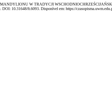
W MANDYLIONU W TRADYCJI WSCHODNIOCHRZEŚCIJAŃSK
0. DOI: 10.31648/ft.6093. Disponível em: https://czasopisma.uwm.edu.pl