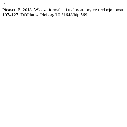
[1]
Picavet, E. 2018. Władza formalna i realny autorytet: urelacjonowan
107–127. DOI:https://doi.org/10.31648/hip.569.