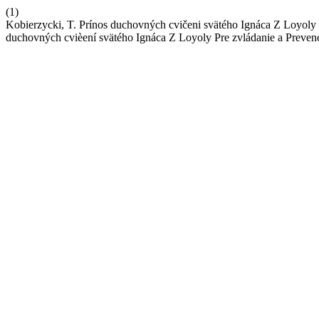
(1)
Kobierzycki, T. Prínos duchovných cvičeni svätého Ignáca Z Loyoly 
duchovných cvièení svätého Ignáca Z Loyoly Pre zvládanie a Preve