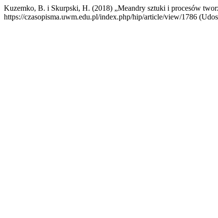
Kuzemko, B. i Skurpski, H. (2018) „Meandry sztuki i procesów twor
https://czasopisma.uwm.edu.pl/index.php/hip/article/view/1786 (Udos