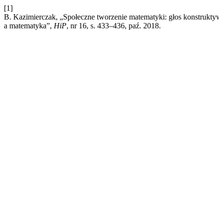
[1]
B. Kazimierczak, „Społeczne tworzenie matematyki: głos konstrukty
a matematyka”,
HiP
, nr 16, s. 433–436, paź. 2018.