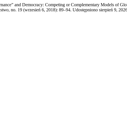
nance” and Democracy: Competing or Complementary Models of Global
wstwo
, no. 19 (wrzesień 6, 2018): 89–94. Udostępniono sierpień 9, 2026