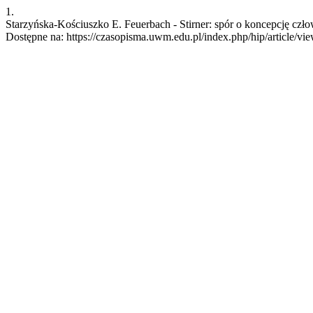
1.
Starzyńska-Kościuszko E. Feuerbach - Stirner: spór o koncepcję człow
Dostępne na: https://czasopisma.uwm.edu.pl/index.php/hip/article/vi