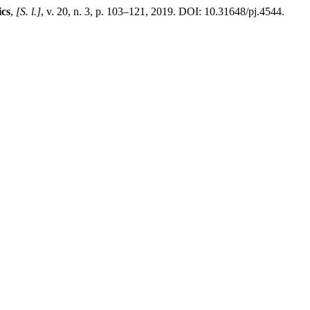
ics
,
[S. l.]
, v. 20, n. 3, p. 103–121, 2019. DOI: 10.31648/pj.4544.