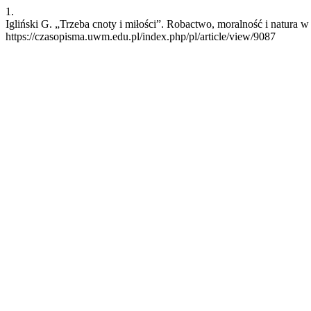
1.
Igliński G. „Trzeba cnoty i miłości”. Robactwo, moralność i natura w
https://czasopisma.uwm.edu.pl/index.php/pl/article/view/9087