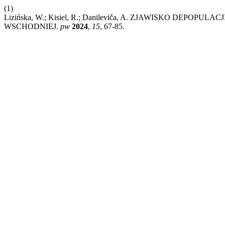
(1)
Lizińska, W.; Kisiel, R.; Danileviča, A. ZJAWISKO D
WSCHODNIEJ.
pw
2024
,
15
, 67-85.