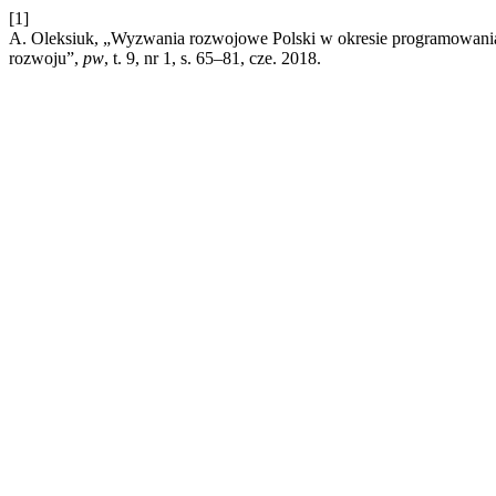
[1]
A. Oleksiuk, „Wyzwania rozwojowe Polski w okresie programowania 2
rozwoju”,
pw
, t. 9, nr 1, s. 65–81, cze. 2018.