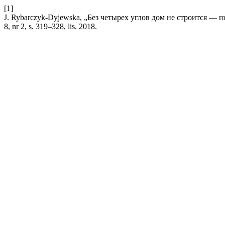
[1]
J. Rybarczyk-Dyjewska, „Без четырех углов дом не строится — r
8, nr 2, s. 319–328, lis. 2018.