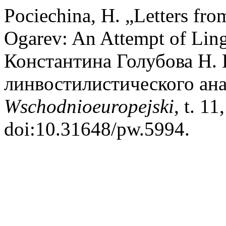
Pociechina, H. „Letters fr
Ogarev: An Attempt of Ling
Константина Голубова Н. 
линвостилистического ан
Wschodnioeuropejski
, t. 1
doi:10.31648/pw.5994.