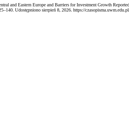
entral and Eastern Europe and Barriers for Investment Growth Reporte
 125–140. Udostępniono sierpień 8, 2026. https://czasopisma.uwm.edu.p