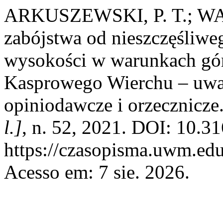
ARKUSZEWSKI, P. T.; WA
zabójstwa od nieszczęśliw
wysokości w warunkach górs
Kasprowego Wierchu – uwag
opiniodawcze i orzecznicze
l.]
, n. 52, 2021. DOI: 10.3
https://czasopisma.uwm.edu
Acesso em: 7 sie. 2026.