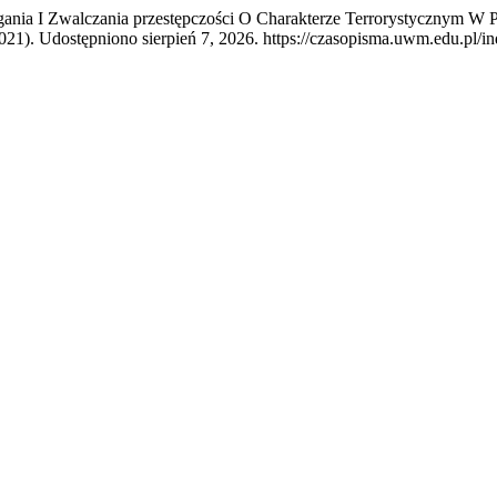
gania I Zwalczania przestępczości O Charakterze Terrorystycznym W
2021). Udostępniono sierpień 7, 2026. https://czasopisma.uwm.edu.pl/in