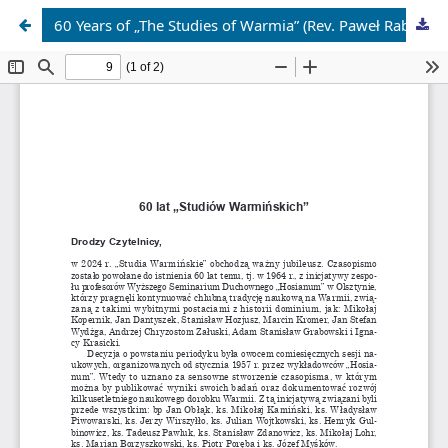
60 Years of „The Studies of Warmia” (Rev. Paweł Rabczyński)