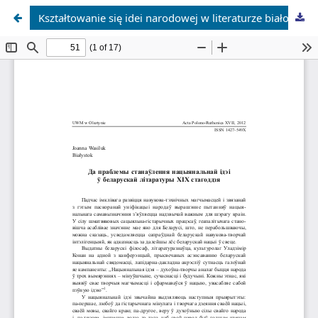
Kształtowanie się idei narodowej w literaturze białoruskiej XIX wieku