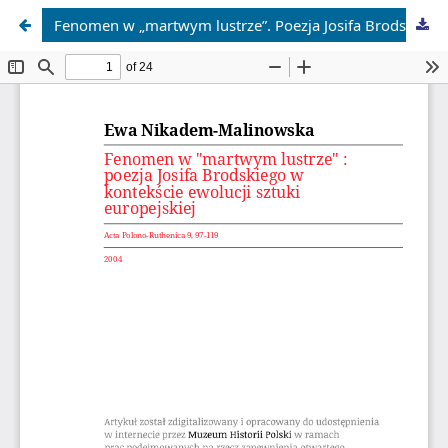
Fenomen w „martwym lustrze”. Poezja Josifa Brodskiego w kontekście ewolucji sztuki europejskiej