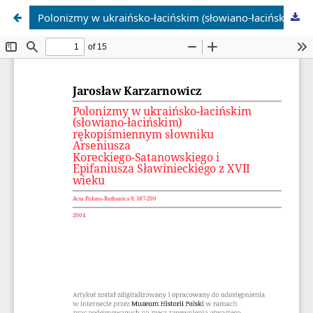
Polonizmy w ukraińsko-łacińskim (słowiano-łacińskim) rękopiśmiennym słowniku Arseniusza Koreckiego-Satanowskiego i Epifaniusza Sławinieckiego z XVII wieku