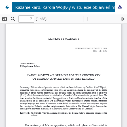
Kazanie kard. Karola Wojtyły w stulecie objawień maryjnych w Gietrzwałdzie