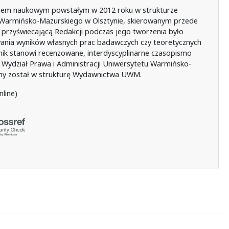
smem naukowym powstałym w 2012 roku w strukturze
u Warmińsko-Mazurskiego w Olsztynie, skierowanym przede
przyświecającą Redakcji podczas jego tworzenia było
nia wyników własnych prac badawczych czy teoretycznych
nik stanowi recenzowane, interdyscyplinarne czasopismo
ydział Prawa i Administracji Uniwersytetu Warmińsko-
zony został w strukturę Wydawnictwa UWM.
line)