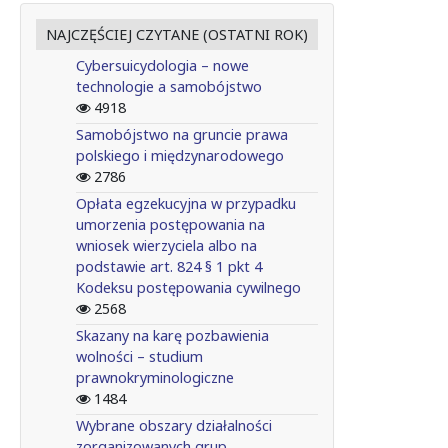
NAJCZĘŚCIEJ CZYTANE (OSTATNI ROK)
Cybersuicydologia – nowe
technologie a samobójstwo
4918
Samobójstwo na gruncie prawa
polskiego i międzynarodowego
2786
Opłata egzekucyjna w przypadku
umorzenia postępowania na
wniosek wierzyciela albo na
podstawie art. 824 § 1 pkt 4
Kodeksu postępowania cywilnego
2568
Skazany na karę pozbawienia
wolności – studium
prawnokryminologiczne
1484
Wybrane obszary działalności
zorganizowanych grup