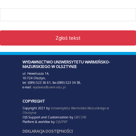
Zgłoś tekst
WYDAWNICTWO UNIWERSYTETU WARMIŃSKO-
MAZURSKIEGO W OLSZTYNIE
ul. Heweliusza 14,
10-724 Olsztyn,
tel. (089) 523 36 61; fax (089) 523 34 38,
e-mail:
wydawca@uwm.edu.pl
COPYRIGHT
Copyright 2021 by
Uniwersytetu Warmińsko Mazurskiego w
Olsztynie
OJS Support and Customization by
LIBCOM
Platform & workfow by
OJS/PKP
DEKLARACJA DOSTĘPNOŚCI