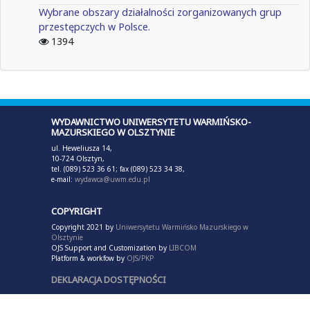
Wybrane obszary działalności zorganizowanych grup
przestępczych w Polsce.
1394
WYDAWNICTWO UNIWERSYTETU WARMIŃSKO-
MAZURSKIEGO W OLSZTYNIE
ul. Heweliusza 14,
10-724 Olsztyn,
tel. (089) 523 36 61; fax (089) 523 34 38,
e-mail:
wydawca@uwm.edu.pl
COPYRIGHT
Copyright 2021 by
Uniwersytetu Warmińsko Mazurskiego w
Olsztynie
OJS Support and Customization by
LIBCOM
Platform & workfow by
OJS/PKP
DEKLARACJA DOSTĘPNOŚCI