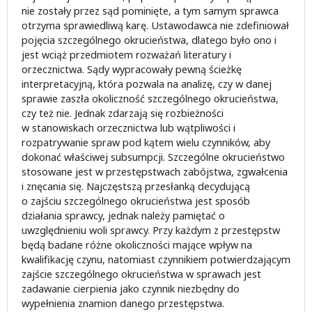
nie zostały przez sąd pominięte, a tym samym sprawca
otrzyma sprawiedliwą karę. Ustawodawca nie zdefiniował
pojęcia szczególnego okrucieństwa, dlatego było ono i
jest wciąż przedmiotem rozważań literatury i
orzecznictwa. Sądy wypracowały pewną ścieżkę
interpretacyjną, która pozwala na analizę, czy w danej
sprawie zaszła okoliczność szczególnego okrucieństwa,
czy też nie. Jednak zdarzają się rozbieżności
w stanowiskach orzecznictwa lub wątpliwości i
rozpatrywanie spraw pod kątem wielu czynników, aby
dokonać właściwej subsumpcji. Szczególne okrucieństwo
stosowane jest w przestępstwach zabójstwa, zgwałcenia
i znęcania się. Najczęstszą przesłanką decydującą
o zajściu szczególnego okrucieństwa jest sposób
działania sprawcy, jednak należy pamiętać o
uwzględnieniu woli sprawcy. Przy każdym z przestępstw
będą badane różne okoliczności mające wpływ na
kwalifikację czynu, natomiast czynnikiem potwierdzającym
zajście szczególnego okrucieństwa w sprawach jest
zadawanie cierpienia jako czynnik niezbędny do
wypełnienia znamion danego przestępstwa.