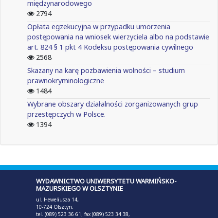
międzynarodowego
2794
Opłata egzekucyjna w przypadku umorzenia
postępowania na wniosek wierzyciela albo na podstawie
art. 824 § 1 pkt 4 Kodeksu postępowania cywilnego
2568
Skazany na karę pozbawienia wolności – studium
prawnokryminologiczne
1484
Wybrane obszary działalności zorganizowanych grup
przestępczych w Polsce.
1394
WYDAWNICTWO UNIWERSYTETU WARMIŃSKO-
MAZURSKIEGO W OLSZTYNIE
ul. Heweliusza 14,
10-724 Olsztyn,
tel. (089) 523 36 61; fax (089) 523 34 38,